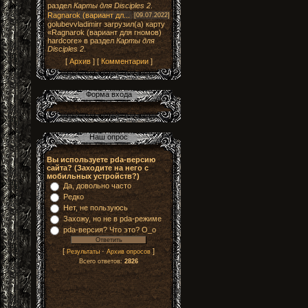
раздел
Карты для Disciples 2
.
Ragnarok (вариант дл...
[09.07.2022]
golubevvladimirr загрузил(а) карту
«Ragnarok (вариант для гномов)
hardcore» в раздел
Карты для
Disciples 2
.
[
Архив
] [
Комментарии
]
Вы используете pda-версию
сайта? (Заходите на него с
мобильных устройств?)
Да, довольно часто
Редко
Нет, не пользуюсь
Захожу, но не в pda-режиме
pda-версия? Что это? О_о
[
·
]
Результаты
Архив опросов
Всего ответов:
2826