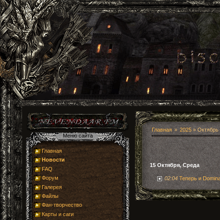
Главная
2025
»
Октябрь
Главная
Новости
15 Октября, Среда
FAQ
Форум
02:04
Теперь и Domina
Галерея
Файлы
Фан-творчество
Карты и саги