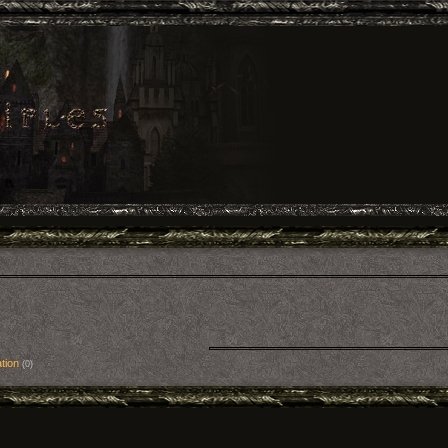
tion
(0)