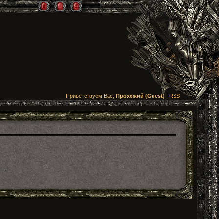
Приветствуем Вас,
Прохожий (Guest)
|
RSS