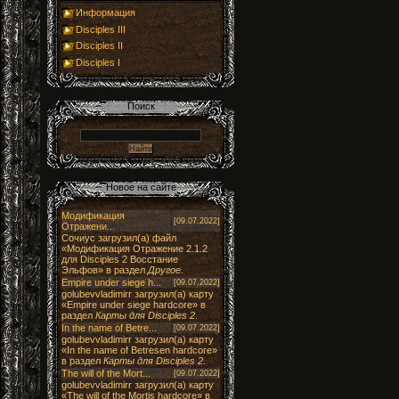
Информация
Disciples III
Disciples II
Disciples I
Модификация
[09.07.2022]
Отражени...
Сочиус загрузил(а) файл
«Модификация Отражение 2.1.2
для Disciples 2 Восстание
Эльфов» в раздел
Другое
.
Empire under siege h...
[09.07.2022]
golubevvladimirr загрузил(а) карту
«Empire under siege hardcore» в
раздел
Карты для Disciples 2
.
In the name of Betre...
[09.07.2022]
golubevvladimirr загрузил(а) карту
«In the name of Betresen hardcore»
в раздел
Карты для Disciples 2
.
The will of the Mort...
[09.07.2022]
golubevvladimirr загрузил(а) карту
«The will of the Mortis hardcore» в