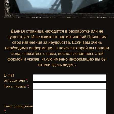
Данная страница находится в разработке или не
существует.
И не ждите от нас извинений
Приносим
свои извинения за неудобства. Если вам очень
необходима информация, в поиске которой вы попали
сюда, свяжитесь с нами, воспользовавшись этой
формой и указав, какую именно информацию вы бы
хотели здесь видеть:
E-mail
отправителя
*
:
Тема письма
*
:
Текст сообщения
*
: