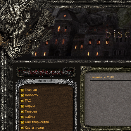
Главная
2018
Главная
Новости
FAQ
Форум
Галерея
Файлы
Фан-творчество
Карты и саги