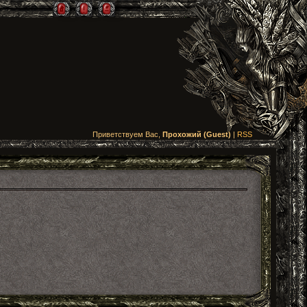
Приветствуем Вас,
Прохожий (Guest)
|
RSS