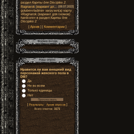
раздел
Карты для Disciples 2
.
Ragnarok (вариант дл...
[09.07.2022]
golubevvladimirr загрузил(а) карту
«Ragnarok (вариант для гномов)
hardcore» в раздел
Карты для
Disciples 2
.
[
Архив
] [
Комментарии
]
Нравится ли вам внешний вид
персонажей женского пола в
DIII?
Да
Не во всем
Только единицы
Нет
[
·
]
Результаты
Архив опросов
Всего ответов:
3171