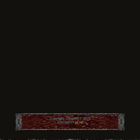
Copyright Gangren © 2026
Хостинг от
uCoz