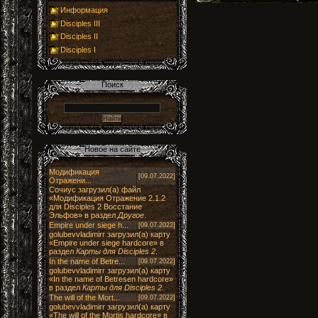
Информация
Disciples III
Disciples II
Disciples I
Модификация
[09.07.2022]
Отражени...
Сочиус загрузил(а) файл
«Модификация Отражение 2.1.2
для Disciples 2 Восстание
Эльфов» в раздел
Другое
.
Empire under siege h...
[09.07.2022]
golubevvladimirr загрузил(а) карту
«Empire under siege hardcore» в
раздел
Карты для Disciples 2
.
In the name of Betre...
[09.07.2022]
golubevvladimirr загрузил(а) карту
«In the name of Betresen hardcore»
в раздел
Карты для Disciples 2
.
The will of the Mort...
[09.07.2022]
golubevvladimirr загрузил(а) карту
«The will of the Mortis hardcore» в