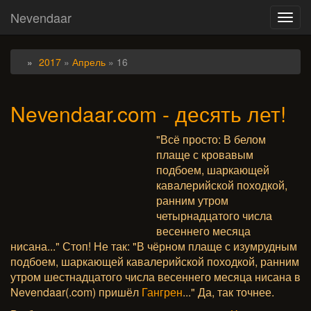
Nevendaar
Toggl
navig
2017
»
Апрель
»
16
Nevendaar.com - десять лет!
"Всё просто: В белом
плаще с кровавым
подбоем, шаркающей
кавалерийской походкой,
ранним утром
четырнадцатого числа
весеннего месяца
нисана..." Стоп! Не так: "В чёрном плаще с изумрудным
подбоем, шаркающей кавалерийской походкой, ранним
утром шестнадцатого числа весеннего месяца нисана в
Nevendaar(.com) пришёл
Гангрен
..." Да, так точнее.