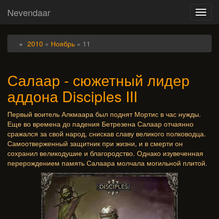
Nevendaar
Toggl
navig
2010
»
Ноябрь
»
11
Салаар - сюжетный лидер
аддона Disciples III
Первый воитель Алкмаара был поднят Мортис в час нужды.
Еще во времена до падения Бетрезена Салаар отчаянно
сражался за свой народ, снискав славу великого полководца.
Самоотверженный защитник при жизни, и в смерти он
сохранил великодушие и благородство. Однако изувеченная
перерождением память Салаара молчала могильной плитой.