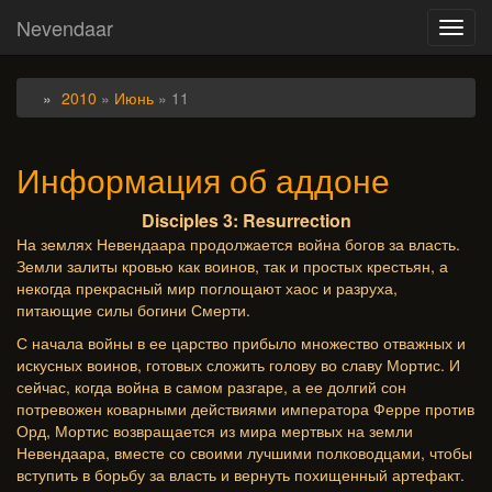
Nevendaar
Toggl
navig
2010
»
Июнь
»
11
Информация об аддоне
Disciples 3: Resurrection
На землях Невендаара продолжается война богов за власть.
Земли залиты кровью как воинов, так и простых крестьян, а
некогда прекрасный мир поглощают хаос и разруха,
питающие силы богини Смерти.
С начала войны в ее царство прибыло множество отважных и
искусных воинов, готовых сложить голову во славу Мортис. И
сейчас, когда война в самом разгаре, а ее долгий сон
потревожен коварными действиями императора Ферре против
Орд, Мортис возвращается из мира мертвых на земли
Невендаара, вместе со своими лучшими полководцами, чтобы
вступить в борьбу за власть и вернуть похищенный артефакт.