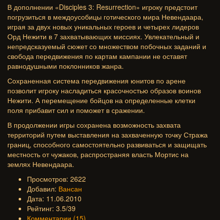
В дополнении «Disciples 3: Resurrection» игроку предстоит
погрузиться в междоусобицы готического мира Невендаара,
играя за двух новых уникальных героев и четырех лидеров
Орд Нежити в 7 захватывающих миссиях. Увлекательный и
непредсказуемый сюжет со множеством побочных заданий и
свобода передвижения по картам кампании не оставят
равнодушными поклонников жанра.
Сохраненная система передвижения юнитов по арене
позволит игроку насладиться красочностью образов воинов
Нежити. А перемещение бойцов на определенные клетки
поля прибавит сил и поможет в сражении.
В продолжении игры сохранена возможность захвата
территорий путем выставления на захваченную точку Стража
границ, способного самостоятельно развиваться и защищать
местность от чужаков, распространяя власть Мортис на
землях Невендаара.
Просмотров: 2622
Добавил:
Вансан
Дата: 11.06.2010
Рейтинг: 3.5/39
Комментарии (15)