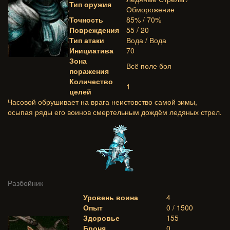
Тип оружия
Обморожение
Точность
85% / 70%
Повреждения
55 / 20
Тип атаки
Вода / Вода
Инициатива
70
Зона
Всё поле боя
поражения
Количество
1
целей
Часовой обрушивает на врага неистовство самой зимы,
осыпая ряды его воинов смертельным дождём ледяных стрел.
Разбойник
Уровень воина
4
Опыт
0 / 1500
Здоровье
155
Броня
0