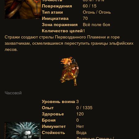
Повреждения
60 / 15
Тип атаки
Огонь / Огонь
Инициатива
70
Зона поражения
Всё поле боя
Количество целей
1
Стражи создают стрелы Первозданного Пламени и горе
захватчикам, осмелившимся переступить границы эльфийских
лесов.
Часовой
Уровень воина
3
Опыт
0 / 1335
Здоровье
120
Броня
0
Иммунитет
Нет
Стойкость
Вода
Ледяные Стрелы /