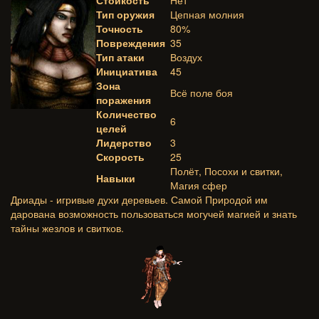
Стойкость
Нет
Тип оружия
Цепная молния
Точность
80%
Повреждения
35
Тип атаки
Воздух
Инициатива
45
Зона
Всё поле боя
поражения
Количество
6
целей
Лидерство
3
Скорость
25
Полёт, Посохи и свитки,
Навыки
Магия сфер
Дриады - игривые духи деревьев. Самой Природой им
дарована возможность пользоваться могучей магией и знать
тайны жезлов и свитков.