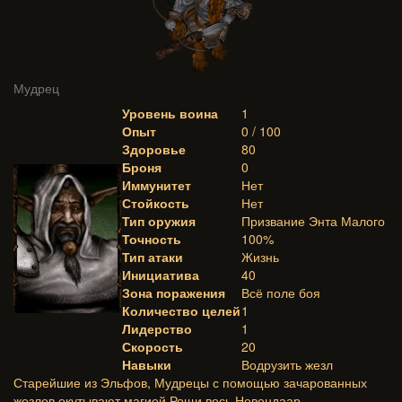
Мудрец
Уровень воина
1
Опыт
0 / 100
Здоровье
80
Броня
0
Иммунитет
Нет
Стойкость
Нет
Тип оружия
Призвание Энта Малого
Точность
100%
Тип атаки
Жизнь
Инициатива
40
Зона поражения
Всё поле боя
Количество целей
1
Лидерство
1
Скорость
20
Навыки
Водрузить жезл
Старейшие из Эльфов, Мудрецы с помощью зачарованных
жезлов окутывают магией Рощи весь Невендаар.